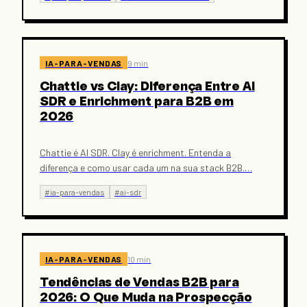
IA-PARA-VENDAS
9 min
Chattie vs Clay: Diferença Entre AI
SDR e Enrichment para B2B em
2026
Chattie é AI SDR. Clay é enrichment. Entenda a
diferença e como usar cada um na sua stack B2B.
…
#
ia-para-vendas
#
ai-sdr
IA-PARA-VENDAS
10 min
Tendências de Vendas B2B para
2026: O Que Muda na Prospecção