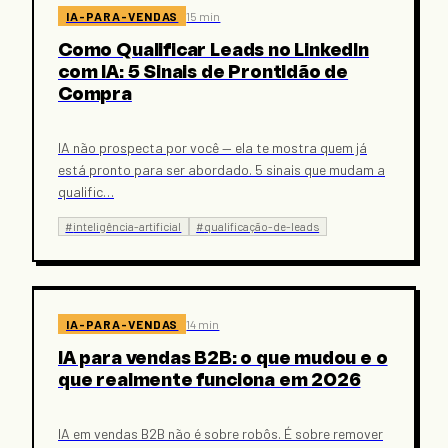
IA-PARA-VENDAS
15 min
Como Qualificar Leads no LinkedIn
com IA: 5 Sinais de Prontidão de
Compra
IA não prospecta por você — ela te mostra quem já
está pronto para ser abordado. 5 sinais que mudam a
qualific
…
#
inteligência-artificial
#
qualificação-de-leads
IA-PARA-VENDAS
14 min
IA para vendas B2B: o que mudou e o
que realmente funciona em 2026
IA em vendas B2B não é sobre robôs. É sobre remover