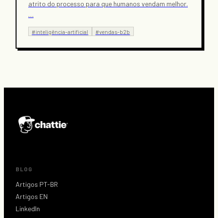
atrito do processo para que humanos vendam melhor.
…
#
inteligência-artificial
#
vendas-b2b
BLOG
Artigos PT-BR
Artigos EN
LinkedIn