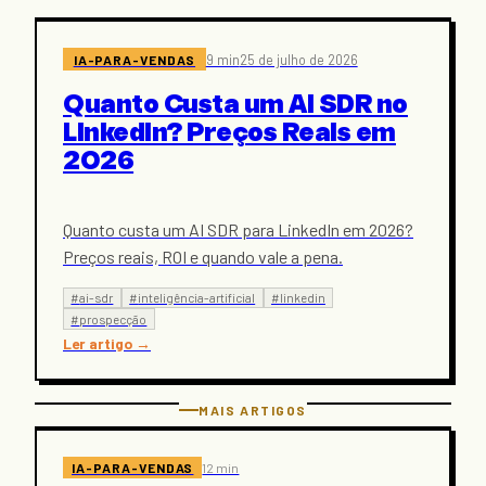
IA-PARA-VENDAS
9 min
25 de julho de 2026
Quanto Custa um AI SDR no
LinkedIn? Preços Reais em
2026
Quanto custa um AI SDR para LinkedIn em 2026?
Preços reais, ROI e quando vale a pena.
#
ai-sdr
#
inteligência-artificial
#
linkedin
#
prospecção
Ler artigo
→
MAIS ARTIGOS
IA-PARA-VENDAS
12 min