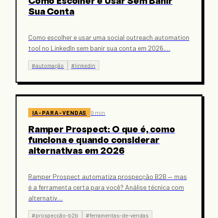
Como Escolher e Usar Sem Banir
Sua Conta
Como escolher e usar uma social outreach automation
tool no LinkedIn sem banir sua conta em 2026.
…
#
automação
#
linkedin
IA-PARA-VENDAS
9 min
Ramper Prospect: O que é, como
funciona e quando considerar
alternativas em 2026
Ramper Prospect automatiza prospecção B2B — mas
é a ferramenta certa para você? Análise técnica com
alternativ
…
#
prospecção-b2b
#
ferramentas-de-vendas