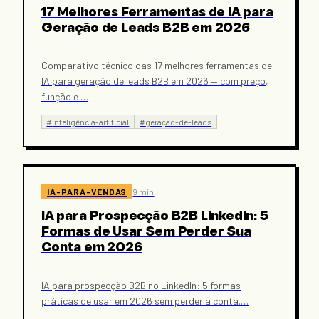
17 Melhores Ferramentas de IA para
Geração de Leads B2B em 2026
Comparativo técnico das 17 melhores ferramentas de
IA para geração de leads B2B em 2026 — com preço,
função e
…
#
inteligência-artificial
#
geração-de-leads
IA-PARA-VENDAS
9 min
IA para Prospecção B2B LinkedIn: 5
Formas de Usar Sem Perder Sua
Conta em 2026
IA para prospecção B2B no LinkedIn: 5 formas
práticas de usar em 2026 sem perder a conta.
…