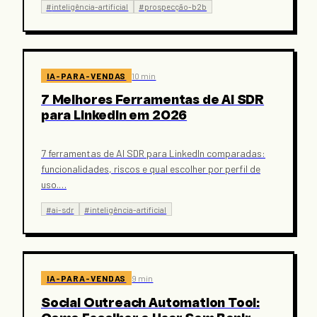
#
inteligência-artificial
#
prospecção-b2b
IA-PARA-VENDAS
10 min
7 Melhores Ferramentas de AI SDR
para LinkedIn em 2026
7 ferramentas de AI SDR para LinkedIn comparadas:
funcionalidades, riscos e qual escolher por perfil de
uso.
…
#
ai-sdr
#
inteligência-artificial
IA-PARA-VENDAS
9 min
Social Outreach Automation Tool: