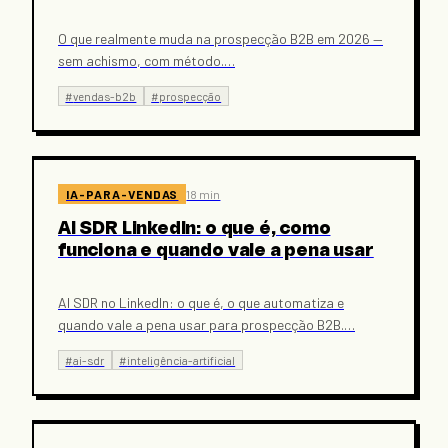
O que realmente muda na prospecção B2B em 2026 —
sem achismo, com método.
…
#
vendas-b2b
#
prospecção
IA-PARA-VENDAS
18 min
AI SDR LinkedIn: o que é, como
funciona e quando vale a pena usar
AI SDR no LinkedIn: o que é, o que automatiza e
quando vale a pena usar para prospecção B2B.
…
#
ai-sdr
#
inteligência-artificial