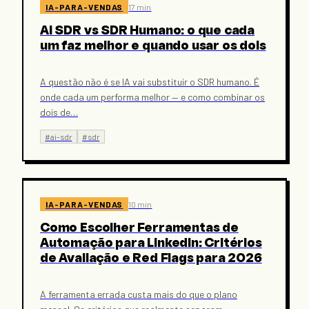
IA-PARA-VENDAS
17 min
AI SDR vs SDR Humano: o que cada
um faz melhor e quando usar os dois
A questão não é se IA vai substituir o SDR humano. É
onde cada um performa melhor — e como combinar os
dois de
…
#
ai-sdr
#
sdr
IA-PARA-VENDAS
10 min
Como Escolher Ferramentas de
Automação para LinkedIn: Critérios
de Avaliação e Red Flags para 2026
A ferramenta errada custa mais do que o plano