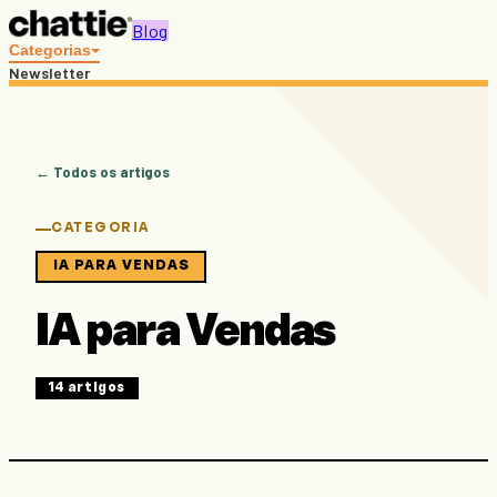
Blog
Categorias
Newsletter
Recursos gratuitos
Buscar
PT
EN
← Todos os artigos
Conhecer o Chattie →
CATEGORIA
IA PARA VENDAS
IA para Vendas
14
artigos