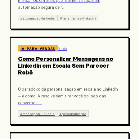
mensal. Os critérios que realmente separam
automação segura de r
…
#
automacao-linkedin
#
ferramentas-linkedin
IA-PARA-VENDAS
9 min
Como Personalizar Mensagens no
LinkedIn em Escala Sem Parecer
Robô
O paradoxo da personalização em escala no LinkedIn
— e como IA resolve sem tirar você do loop das
conversas.
…
#
mensagem-linkedin
#
personalização