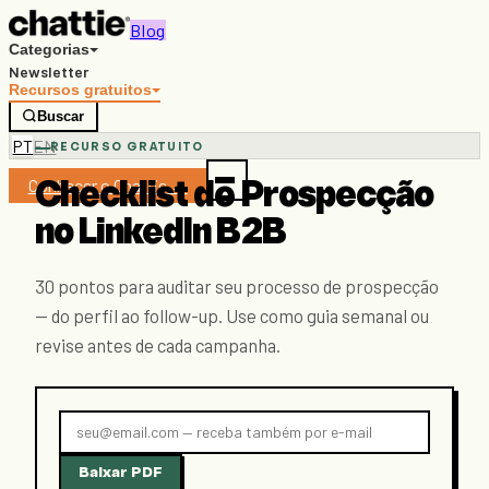
Blog
Categorias
Newsletter
Recursos gratuitos
Buscar
PT
EN
RECURSO GRATUITO
Conhecer o Chattie →
Checklist de Prospecção
no LinkedIn B2B
30 pontos para auditar seu processo de prospecção
— do perfil ao follow-up. Use como guia semanal ou
revise antes de cada campanha.
Baixar PDF