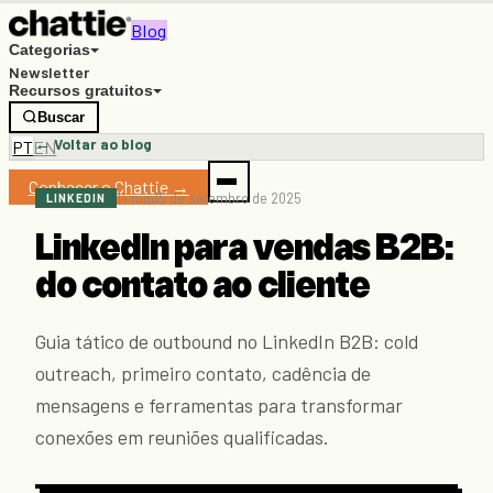
Blog
Categorias
Newsletter
Recursos gratuitos
Buscar
← Voltar ao blog
PT
EN
Conhecer o Chattie →
14 min
15 de setembro de 2025
LINKEDIN
LinkedIn para vendas B2B:
do contato ao cliente
Guia tático de outbound no LinkedIn B2B: cold
outreach, primeiro contato, cadência de
mensagens e ferramentas para transformar
conexões em reuniões qualificadas.