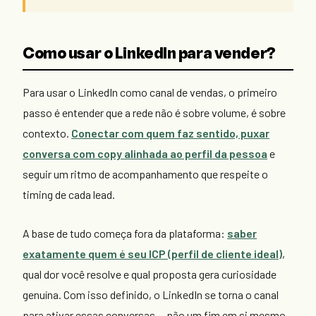
Como usar o LinkedIn para vender?
Para usar o LinkedIn como canal de vendas, o primeiro
passo é entender que a rede não é sobre volume, é sobre
contexto.
Conectar com quem faz sentido, puxar
conversa com copy alinhada ao perfil da pessoa
e
seguir um ritmo de acompanhamento que respeite o
timing de cada lead.
A base de tudo começa fora da plataforma:
saber
exatamente quem é seu ICP (perfil de cliente ideal)
,
qual dor você resolve e qual proposta gera curiosidade
genuína. Com isso definido, o LinkedIn se torna o canal
para ativar essas conversas — não um fim em si mesmo,