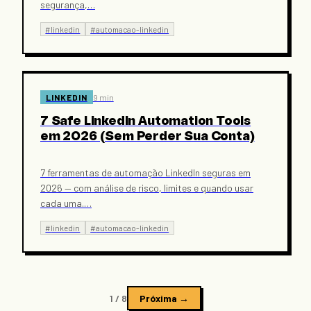
segurança,
…
#
linkedin
#
automacao-linkedin
LINKEDIN
9 min
7 Safe LinkedIn Automation Tools
em 2026 (Sem Perder Sua Conta)
7 ferramentas de automação LinkedIn seguras em
2026 — com análise de risco, limites e quando usar
cada uma.
…
#
linkedin
#
automacao-linkedin
1
/
8
Próxima →