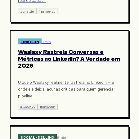
real de cada
…
#
chattie
#
prime-sdr
LINKEDIN
9 min
Waalaxy Rastreia Conversas e
Métricas no LinkedIn? A Verdade em
2026
O que o Waalaxy realmente rastreia no LinkedIn — e
onde ele deixa lacunas críticas para quem gerencia
pipeline
…
#
waalaxy
#
linkedin
SOCIAL-SELLING
9 min