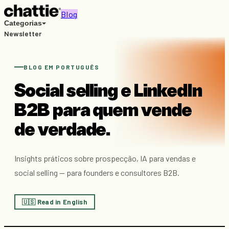
Blog
Categorias
Newsletter
Recursos gratuitos
Buscar
PT
EN
BLOG EM PORTUGUÊS
Conhecer o Chattie →
Social selling e LinkedIn
B2B para quem vende
de verdade.
Insights práticos sobre prospecção, IA para vendas e
social selling — para founders e consultores B2B.
🇺🇸 Read in English