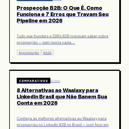
Prospecção B2B: O Que É, Como
Funciona e 7 Erros que Travam Seu
Pipeline em 2026
Tudo que founders e SDRs B2B precisam saber sobre
prospecção — sem teoria vazia.
…
#
prospecção
#
b2b
COMPARATIVOS
10 min
8 Alternativas ao Waalaxy para
LinkedIn Brasil que Não Banem Sua
Conta em 2026
Conheça as melhores alternativas ao Waalaxy para
prospecção no LinkedIn B2B no Brasil — com foco em