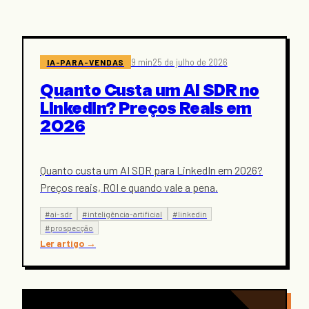
IA-PARA-VENDAS
9 min
25 de julho de 2026
Quanto Custa um AI SDR no
LinkedIn? Preços Reais em
2026
Quanto custa um AI SDR para LinkedIn em 2026?
Preços reais, ROI e quando vale a pena.
#
ai-sdr
#
inteligência-artificial
#
linkedin
#
prospecção
Ler artigo
→