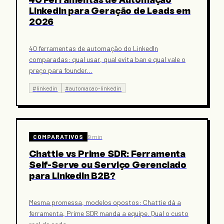
40 Ferramentas de Automação
LinkedIn para Geração de Leads em
2026
40 ferramentas de automação do LinkedIn
comparadas: qual usar, qual evita ban e qual vale o
preço para founder
…
#
linkedin
#
automacao-linkedin
COMPARATIVOS
9 min
Chattie vs Prime SDR: Ferramenta
Self-Serve ou Serviço Gerenciado
para LinkedIn B2B?
Mesma promessa, modelos opostos: Chattie dá a
ferramenta, Prime SDR manda a equipe. Qual o custo