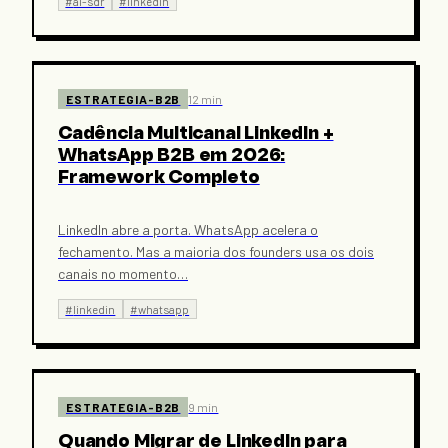
#
ai-sdr
#
linkedin
ESTRATEGIA-B2B
12 min
Cadência Multicanal LinkedIn +
WhatsApp B2B em 2026:
Framework Completo
LinkedIn abre a porta. WhatsApp acelera o
fechamento. Mas a maioria dos founders usa os dois
canais no momento
…
#
linkedin
#
whatsapp
ESTRATEGIA-B2B
9 min
Quando Migrar de LinkedIn para