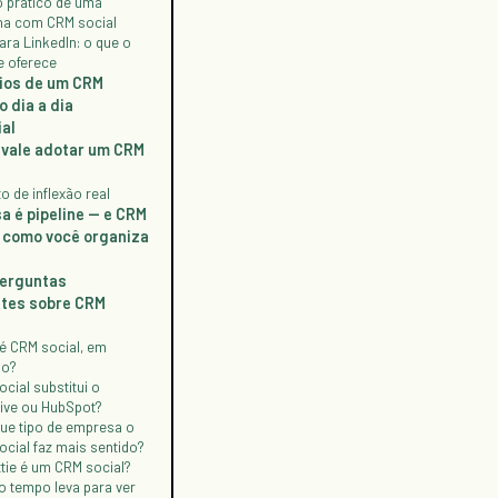
o prático de uma
a com CRM social
ra LinkedIn: o que o
e oferece
ios de um CRM
o dia a dia
al
vale adotar um CRM
o de inflexão real
a é pipeline — e CRM
é como você organiza
Perguntas
tes sobre CRM
é CRM social, em
mo?
cial substitui o
rive ou HubSpot?
que tipo de empresa o
cial faz mais sentido?
tie é um CRM social?
o tempo leva para ver