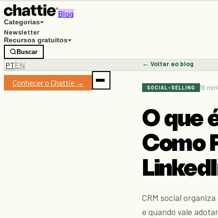
Blog
Categorias
Newsletter
Recursos gratuitos
Buscar
← Voltar ao blog
PT
EN
Conhecer o Chattie →
16 min
SOCIAL-SELLING
O que é
Como F
Linked
CRM social organiza 
e quando vale adota