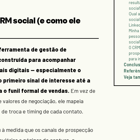
resul
social
Qual a
socia
RM social (e como ele
Linked
Minha 
pesso
social
O CRM 
 ferramenta de gestão de
prosp
construída para acompanhar
para 
Conclu
is digitais — especialmente o
Referên
Veja t
 primeiro sinal de interesse até a
 o funil formal de vendas.
Em vez de
e valores de negociação, ele mapeia
o de troca e timing de cada contato.
u à medida que os canais de prospecção
ulários e páginas de captura, e