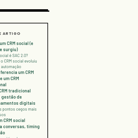
E ARTIGO
 um CRM social (e
e surgiu)
ocial é SAC 2.0?
o CRM social evoluiu
 automação
iferencia um CRM
de um CRM
onal
CRM tradicional
a gestão de
namentos digitais
ês pontos cegos mais
sos
m CRM social
a conversas, timing
ção