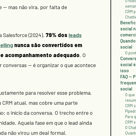
O flux
e — mas não vira, por falta de
seman
CRM pa
Chatti
Benefíc
social n
 Salesforce (2024),
79% dos
leads
comerci
Quando 
elling
nunca são convertidos em
social
O pont
 de acompanhamento adequado
. O
Convers
r conversas — é organizar o que acontece
social 
isso
FAQ — 
frequen
social
justamente para resolver esse problema.
O que 
resu
eu CRM atual, mas cobre uma parte
CRM so
Piped
o: o início da conversa. O trecho entre o
Para 
nidade. Aquela fase em que o lead ainda
CRM so
O Chat
nda não virou um deal formal.
Quant