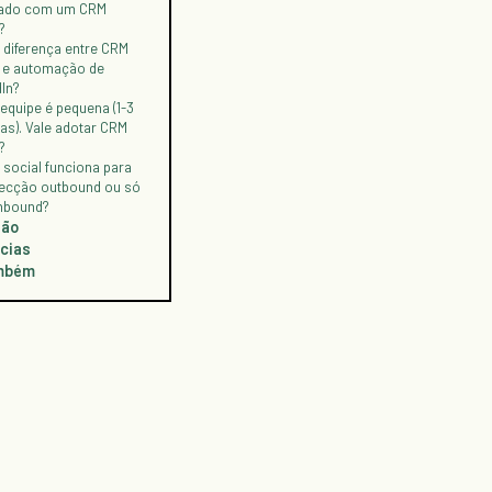
tado com um CRM
?
 diferença entre CRM
l e automação de
In?
equipe é pequena (1-3
as). Vale adotar CRM
?
social funciona para
ecção outbound ou só
inbound?
são
cias
ambém