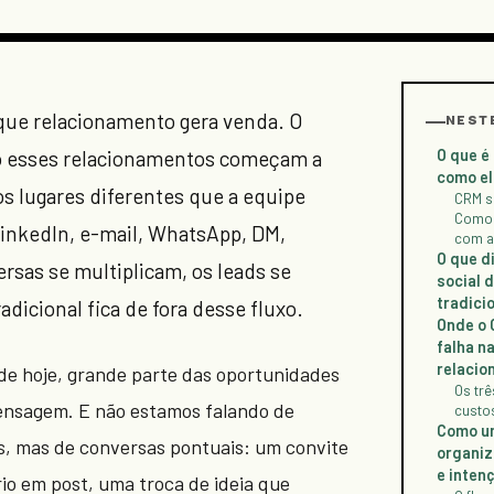
ue relacionamento gera venda. O
NEST
O que é
 esses relacionamentos começam a
como el
s lugares diferentes que a equipe
CRM s
Como 
LinkedIn, e-mail, WhatsApp, DM,
com a
O que d
ersas se multiplicam, os leads se
social 
tradici
dicional fica de fora desse fluxo.
Onde o 
falha n
relacio
 de hoje, grande parte das oportunidades
Os tr
sagem. E não estamos falando de
custo
Como u
, mas de conversas pontuais: um convite
organiz
e inten
io em post, uma troca de ideia que