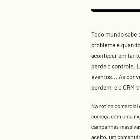
Todo mundo sabe q
problema é quando
acontecer em tanto
perde o controle. 
eventos... As conv
perdem, e o CRM tra
Na rotina comercial
começa com uma men
campanhas massivas
aceito, um comentár