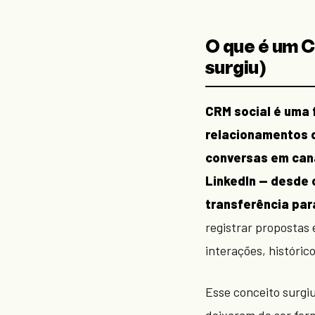
O que é um C
surgiu)
CRM social é uma
relacionamentos 
conversas em cana
LinkedIn — desde o
transferência para
registrar propostas 
interações, históric
Esse conceito surgi
deixaram de ser form