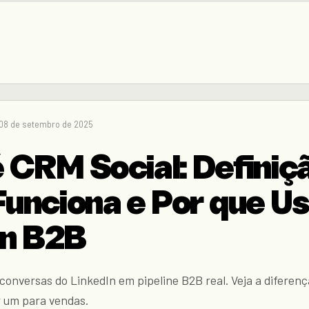
08 de setembro de 2025
 CRM Social: Definiç
unciona e Por que Us
In B2B
conversas do LinkedIn em pipeline B2B real. Veja a diferenç
r um para vendas.