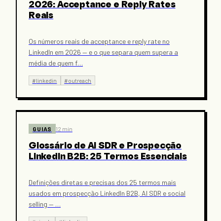
2026: Acceptance e Reply Rates
Reais
Os números reais de acceptance e reply rate no
LinkedIn em 2026 — e o que separa quem supera a
média de quem f
…
#
linkedin
#
outreach
GUIAS
12 min
Glossário de AI SDR e Prospecção
LinkedIn B2B: 25 Termos Essenciais
Definições diretas e precisas dos 25 termos mais
usados em prospecção LinkedIn B2B, AI SDR e social
selling —
…