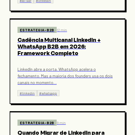
#
ai-sdr
#
linkedin
ESTRATEGIA-B2B
12 min
Cadência Multicanal LinkedIn +
WhatsApp B2B em 2026:
Framework Completo
LinkedIn abre a porta. WhatsApp acelera o
fechamento. Mas a maioria dos founders usa os dois
canais no momento
…
#
linkedin
#
whatsapp
ESTRATEGIA-B2B
9 min
Quando Migrar de LinkedIn para