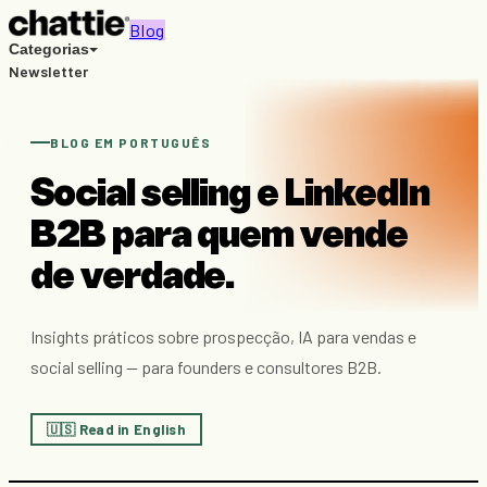
Blog
Categorias
Newsletter
Recursos gratuitos
Buscar
PT
EN
BLOG EM PORTUGUÊS
Conhecer o Chattie →
Social selling e LinkedIn
B2B para quem vende
de verdade.
Insights práticos sobre prospecção, IA para vendas e
social selling — para founders e consultores B2B.
🇺🇸 Read in English