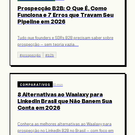
Prospecção B2B: O Que É, Como
Funciona e 7 Erros que Travam Seu
Pipeline em 2026
Tudo que founders e SDRs B2B precisam saber sobre
prospecção — sem teoria vazia.
…
#
prospecção
#
b2b
COMPARATIVOS
10 min
8 Alternativas ao Waalaxy para
LinkedIn Brasil que Não Banem Sua
Conta em 2026
Conheça as melhores alternativas ao Waalaxy para
prospecção no LinkedIn B2B no Brasil — com foco em