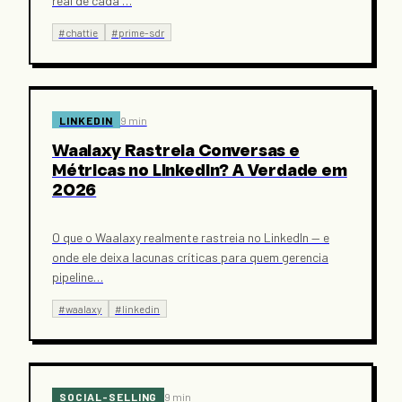
real de cada
…
#
chattie
#
prime-sdr
LINKEDIN
9 min
Waalaxy Rastreia Conversas e
Métricas no LinkedIn? A Verdade em
2026
O que o Waalaxy realmente rastreia no LinkedIn — e
onde ele deixa lacunas críticas para quem gerencia
pipeline
…
#
waalaxy
#
linkedin
SOCIAL-SELLING
9 min