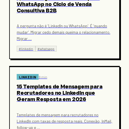
WhatsApp no Ciclo de Venda
Consultiva B2B
A pergunta não é 'LinkedIn ou WhatsApp'. É 'quando
mudar'. Migrar cedo demais queima o relacionamento.
Migrar
…
#
linkedin
#
whatsapp
LINKEDIN
9 min
15 Templates de Mensagem para
Recrutadores no LinkedIn que
Geram Resposta em 2026
Templates de mensagem para recrutadores no
LinkedIn com taxas de resposta reais. Conexão, InMail,
follow-up e
…