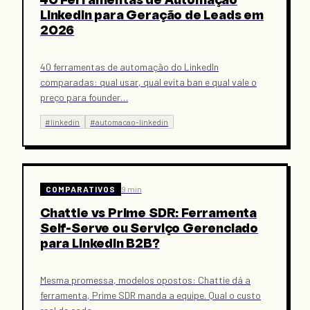
40 Ferramentas de Automação
LinkedIn para Geração de Leads em
2026
40 ferramentas de automação do LinkedIn
comparadas: qual usar, qual evita ban e qual vale o
preço para founder
…
#
linkedin
#
automacao-linkedin
COMPARATIVOS
9 min
Chattie vs Prime SDR: Ferramenta
Self-Serve ou Serviço Gerenciado
para LinkedIn B2B?
Mesma promessa, modelos opostos: Chattie dá a
ferramenta, Prime SDR manda a equipe. Qual o custo