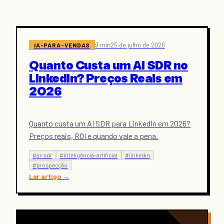
IA-PARA-VENDAS
9 min
25 de julho de 2026
Quanto Custa um AI SDR no
LinkedIn? Preços Reais em
2026
Quanto custa um AI SDR para LinkedIn em 2026?
Preços reais, ROI e quando vale a pena.
#
ai-sdr
#
inteligência-artificial
#
linkedin
#
prospecção
Ler artigo
→