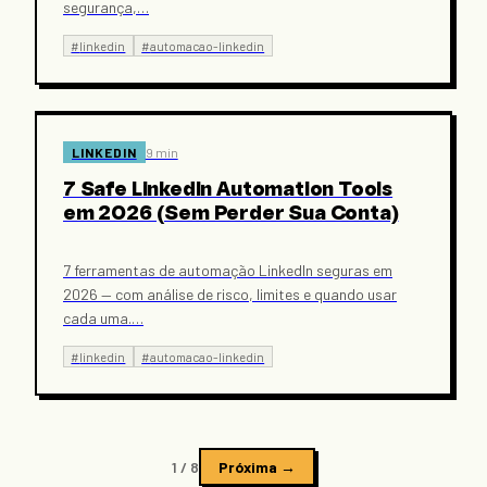
segurança,
…
#
linkedin
#
automacao-linkedin
LINKEDIN
9 min
7 Safe LinkedIn Automation Tools
em 2026 (Sem Perder Sua Conta)
7 ferramentas de automação LinkedIn seguras em
2026 — com análise de risco, limites e quando usar
cada uma.
…
#
linkedin
#
automacao-linkedin
1
/
8
Próxima →