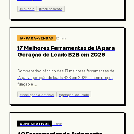
#
linkedin
#
recrutamento
IA-PARA-VENDAS
12 min
17 Melhores Ferramentas de IA para
Geração de Leads B2B em 2026
Comparativo técnico das 17 melhores ferramentas de
IA para geração de leads B2B em 2026 — com preço,
função e
…
#
inteligência-artificial
#
geração-de-leads
COMPARATIVOS
14 min